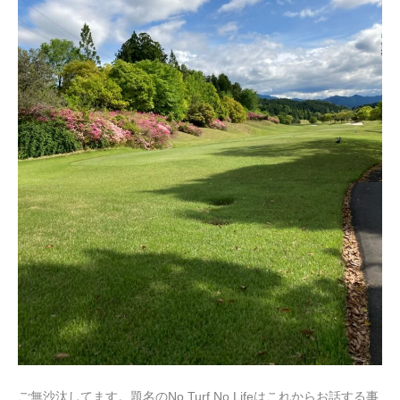
ご無沙汰してます。題名のNo Turf No Lifeはこれからお話する事