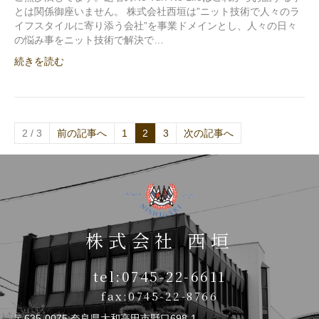
とは関係御座いません。 株式会社西垣は”ニット技術で人々のラ
イフスタイルに寄り添う会社”を事業ドメインとし、人々の日々
の悩み事をニット技術で解決で…
続きを読む
2 / 3
前の記事へ
1
2
3
次の記事へ
株式会社 西垣
tel:0745-22-6611
fax:0745-22-8766
〒635-0075 奈良県大和高田市野口698-1